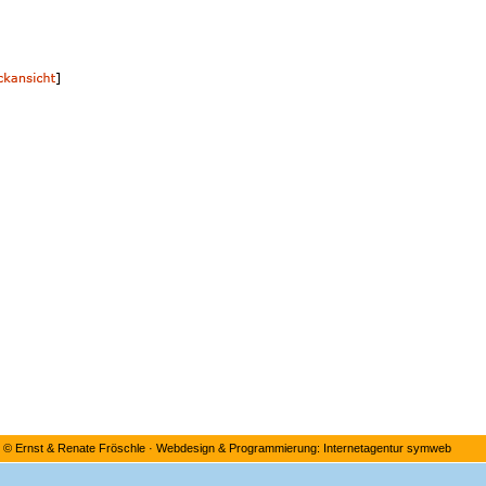
©
Ernst & Renate Fröschle
·
Webdesign & Programmierung: Internetagentur symweb