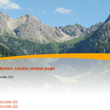
Wandern, Erholung für Leib,Seele und Geist,
bonus casino review pzqn
 code: 522
rror code: 522
rror code: 522