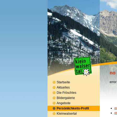
no 
error
Startseite
Aktuelles
Die Fröschles
Bildergalerie
Angebote
e
Persönlichkeits-Profil
e
Kleinwalsertal