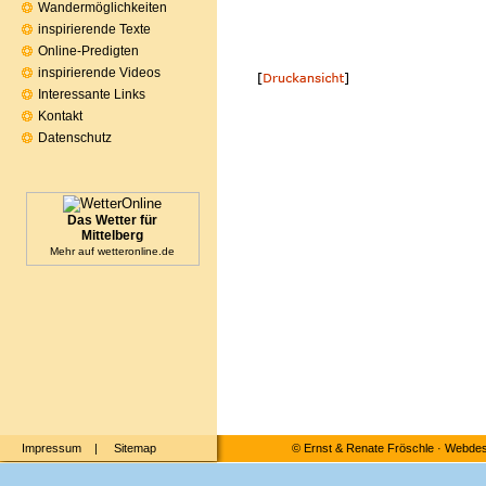
Wandermöglichkeiten
inspirierende Texte
Online-Predigten
inspirierende Videos
Interessante Links
Kontakt
Datenschutz
Das Wetter für
Mittelberg
Mehr auf
wetteronline.de
Impressum
|
Sitemap
©
Ernst & Renate Fröschle
·
Webdesi