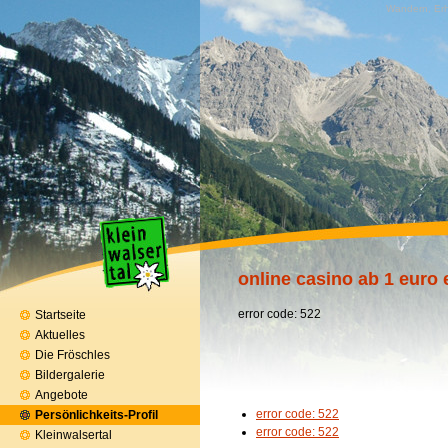
Wandern, Erh
online casino ab 1 euro 
error code: 522
Startseite
Aktuelles
Die Fröschles
Bildergalerie
Angebote
error code: 522
Persönlichkeits-Profil
error code: 522
Kleinwalsertal