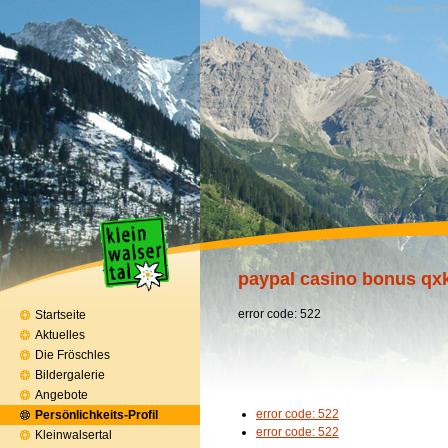
Wandern, Erh
paypal casino bonus qx
error code: 522
Startseite
Aktuelles
Die Fröschles
Bildergalerie
Angebote
error code: 522
Persönlichkeits-Profil
error code: 522
Kleinwalsertal