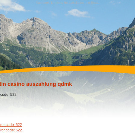
Wandern, Erholung für Leib,Seele und Geist,
tin casino auszahlung qdmk
 code: 522
rror code: 522
rror code: 522