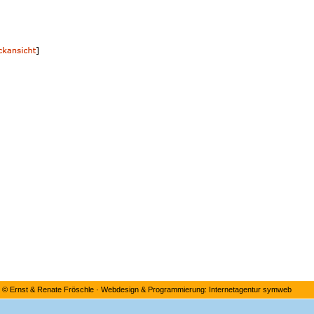
©
Ernst & Renate Fröschle
·
Webdesign & Programmierung: Internetagentur symweb