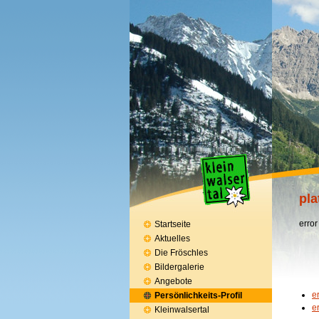
pla
error
Startseite
Aktuelles
Die Fröschles
Bildergalerie
Angebote
e
Persönlichkeits-Profil
e
Kleinwalsertal