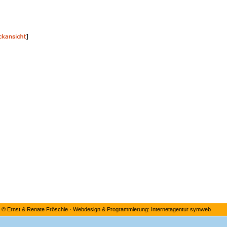
©
Ernst & Renate Fröschle
·
Webdesign & Programmierung: Internetagentur symweb