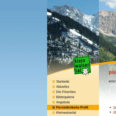
pla
error
Startseite
Aktuelles
Die Fröschles
Bildergalerie
Angebote
e
Persönlichkeits-Profil
e
Kleinwalsertal