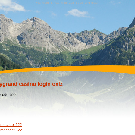
Wandern, Erholung für Leib,Seele und Geist,
ygrand casino login oxlz
 code: 522
rror code: 522
rror code: 522