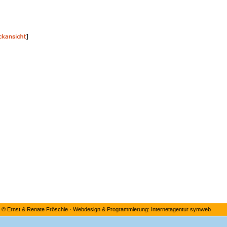
©
Ernst & Renate Fröschle
·
Webdesign & Programmierung: Internetagentur symweb