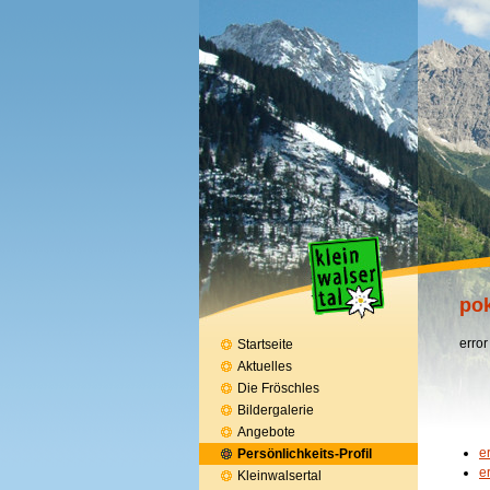
pok
error
Startseite
Aktuelles
Die Fröschles
Bildergalerie
Angebote
e
Persönlichkeits-Profil
e
Kleinwalsertal