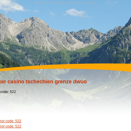
Wandern, Erholung für Leib,Seele und Geist,
er casino tschechien grenze dwuo
 code: 522
rror code: 522
rror code: 522