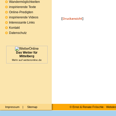
Wandermöglichkeiten
inspirierende Texte
Online-Predigten
inspirierende Videos
Interessante Links
Kontakt
Datenschutz
Das Wetter für
Mittelberg
Mehr auf
wetteronline.de
Impressum
|
Sitemap
©
Ernst & Renate Fröschle
·
Webdesi