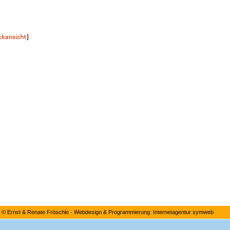
©
Ernst & Renate Fröschle
·
Webdesign & Programmierung: Internetagentur symweb