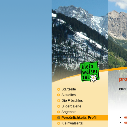
pro
error
Startseite
Aktuelles
Die Fröschles
Bildergalerie
Angebote
e
Persönlichkeits-Profil
e
Kleinwalsertal