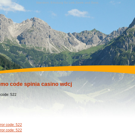
Wandern, Erholung für Leib,Seele und Geist,
mo code spinia casino wdcj
 code: 522
rror code: 522
rror code: 522