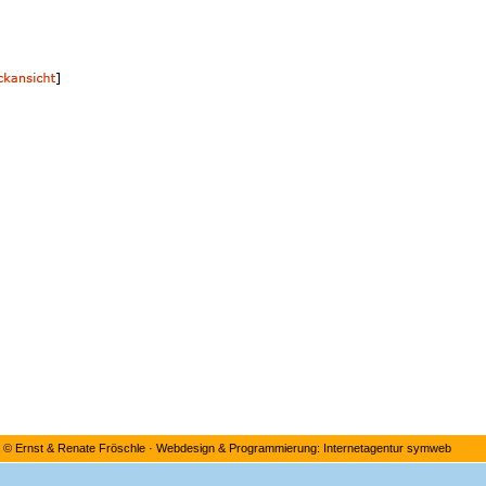
©
Ernst & Renate Fröschle
·
Webdesign & Programmierung: Internetagentur symweb