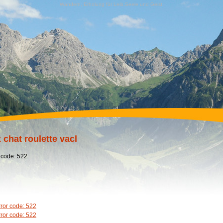
Wandern, Erholung für Leib,Seele und Geist,
 chat roulette vacl
 code: 522
rror code: 522
rror code: 522