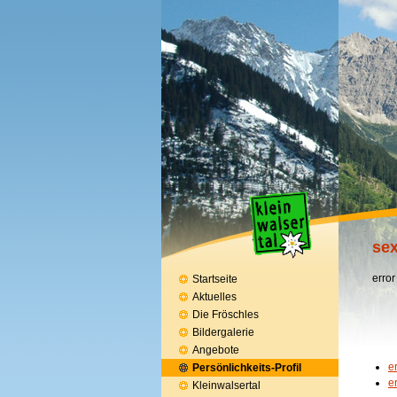
sex
error
Startseite
Aktuelles
Die Fröschles
Bildergalerie
Angebote
e
Persönlichkeits-Profil
e
Kleinwalsertal