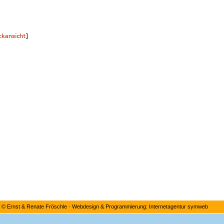
©
Ernst & Renate Fröschle
·
Webdesign & Programmierung: Internetagentur symweb