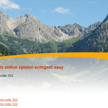
Wandern, Erholung für Leib,Seele und Geist,
ts online spielen echtgeld aaay
 code: 522
rror code: 522
rror code: 522