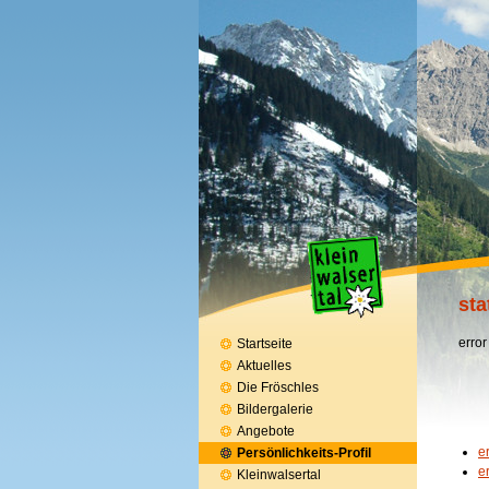
sta
error
Startseite
Aktuelles
Die Fröschles
Bildergalerie
Angebote
e
Persönlichkeits-Profil
e
Kleinwalsertal