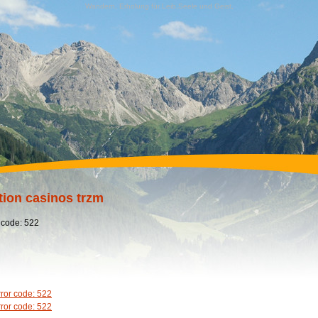
Wandern, Erholung für Leib,Seele und Geist,
tion casinos trzm
 code: 522
rror code: 522
rror code: 522