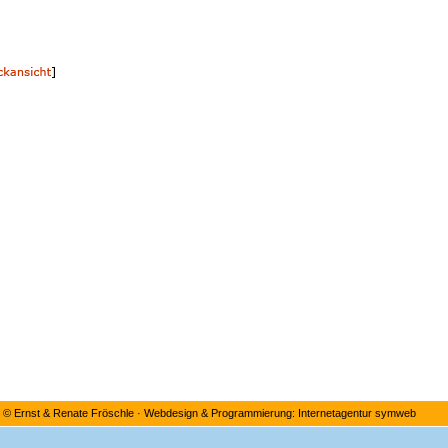
©
Ernst & Renate Fröschle
·
Webdesign & Programmierung: Internetagentur symweb