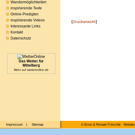
Wandermöglichkeiten
inspirierende Texte
Online-Predigten
inspirierende Videos
Interessante Links
Kontakt
Datenschutz
Das Wetter für
Mittelberg
Mehr auf
wetteronline.de
Impressum
|
Sitemap
©
Ernst & Renate Fröschle
·
Webdesi