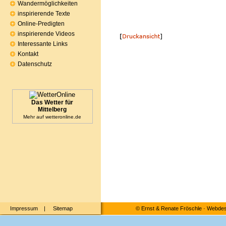
Wandermöglichkeiten
inspirierende Texte
Online-Predigten
inspirierende Videos
Interessante Links
Kontakt
Datenschutz
Das Wetter für
Mittelberg
Mehr auf
wetteronline.de
Impressum
|
Sitemap
©
Ernst & Renate Fröschle
·
Webdesi