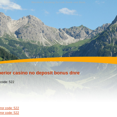
Wandern, Erholung für Leib,Seele und Geist,
erior casino no deposit bonus dnre
 code: 522
rror code: 522
rror code: 522