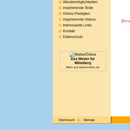
Wandermöglichkeiten
inspirierende Texte
Online-Predigten
inspirierende Videos
Interessante Links
Kontakt
Datenschutz
Das Wetter für
Mittelberg
Mehr auf
wetteronline.de
Impressum
|
Sitemap