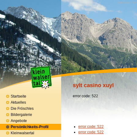
Wandern, Erh
sylt casino xuyl
error code: 522
Startseite
Aktuelles
Die Fröschles
Bildergalerie
Angebote
error code: 522
Persönlichkeits-Profil
error code: 522
Kleinwalsertal