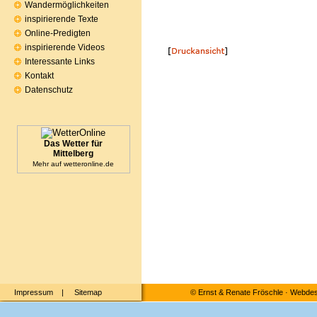
Wandermöglichkeiten
inspirierende Texte
Online-Predigten
inspirierende Videos
Interessante Links
Kontakt
Datenschutz
Das Wetter für
Mittelberg
Mehr auf
wetteronline.de
Impressum
|
Sitemap
©
Ernst & Renate Fröschle
·
Webdesi