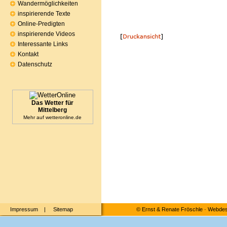
Wandermöglichkeiten
inspirierende Texte
Online-Predigten
inspirierende Videos
Interessante Links
Kontakt
Datenschutz
Das Wetter für
Mittelberg
Mehr auf
wetteronline.de
Impressum
|
Sitemap
©
Ernst & Renate Fröschle
·
Webdesi