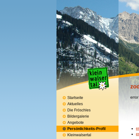
zod
error
Startseite
Aktuelles
Die Fröschles
Bildergalerie
Angebote
e
Persönlichkeits-Profil
e
Kleinwalsertal