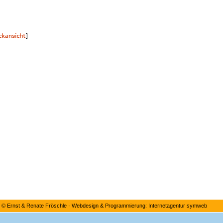
©
Ernst & Renate Fröschle
·
Webdesign & Programmierung: Internetagentur symweb