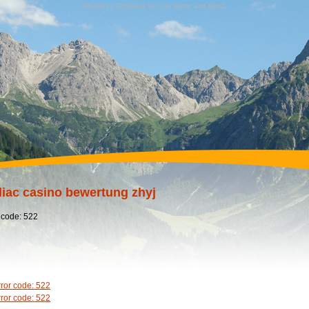
Wandern, Erholung für Leib,Seele und Geist,
iac casino bewertung zhyj
 code: 522
rror code: 522
rror code: 522