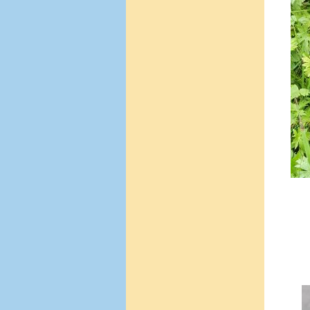
hal
da
geh
wir