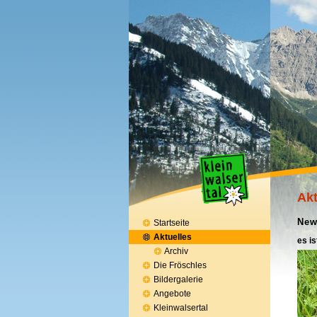
Akt
New
Startseite
Aktuelles
es i
Archiv
Die Fröschles
Bildergalerie
Angebote
Kleinwalsertal