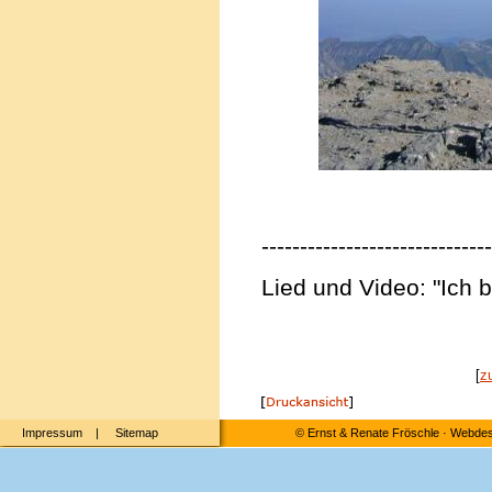
------------------------------
Lied und Video: "Ich 
[
z
Impressum
|
Sitemap
©
Ernst & Renate Fröschle
·
Webdesi