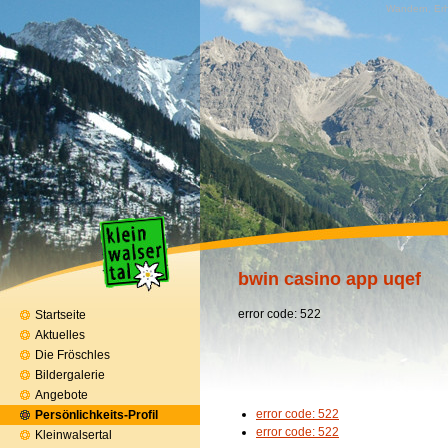
Wandern, Erh
bwin casino app uqef
error code: 522
Startseite
Aktuelles
Die Fröschles
Bildergalerie
Angebote
error code: 522
Persönlichkeits-Profil
error code: 522
Kleinwalsertal