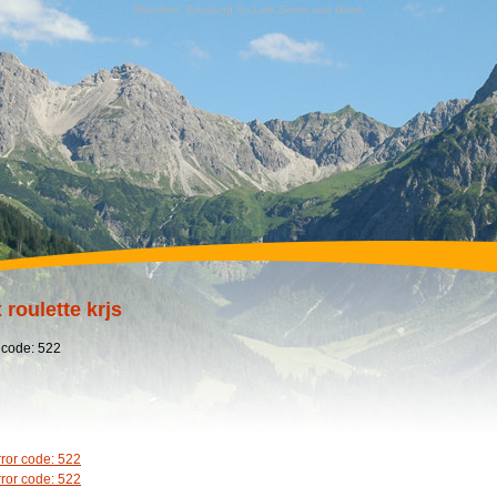
Wandern, Erholung für Leib,Seele und Geist,
 roulette krjs
 code: 522
rror code: 522
rror code: 522