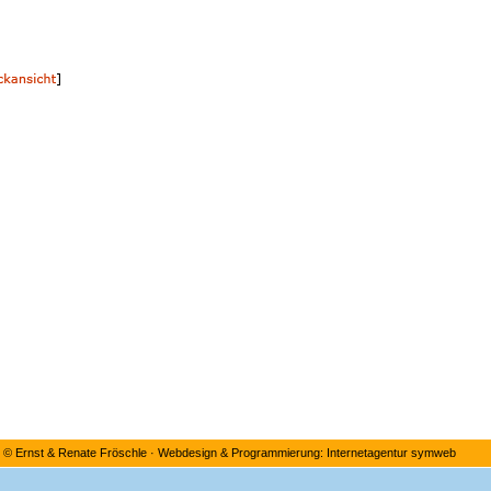
©
Ernst & Renate Fröschle
·
Webdesign & Programmierung: Internetagentur symweb