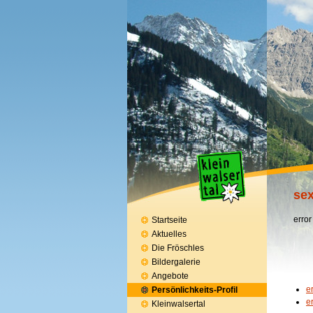
sex
error
Startseite
Aktuelles
Die Fröschles
Bildergalerie
Angebote
e
Persönlichkeits-Profil
e
Kleinwalsertal